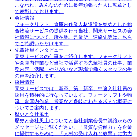
こなわれ、みんなのために長年頑張った人に勲章とし
て表彰しております。
会社情報
フォークリフト、倉庫内作業人材派遣を始めとした総
合物流サービスの提供を行う当社、関東サービスの会
社情報について、所在地、営業所、連絡先等はこちら
でご確認いただけます。
先輩社員インタビュー
関東サービスの仕事をご紹介します。フォークリフト
や倉庫内作業など当社で活躍する先輩社員の仕事、業
務内容、活躍、やりがいなど現場で働くスタッフの生
の声を紹介します。
採用情報
関東サービスでは、新卒、第二新卒、中途入社社員の
採用を積極的に行なっています。フォークリフトや物
流、倉庫内作業、営業など多岐にわたる求人の概要に
ついてご案内します。
歴史と会社風土
歴史と会社風土についてと当社創業会長中溝譲からの
メッセージをご覧ください。「良質な労働力」を企業
に提供するために、「人材の受け入れと教育」に労力