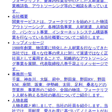
フォークリフト、倉庫内作業を中心とした人材派遣、
業務請負、アウトソーシング等のご相談を承っていま
す。
会社概要
関東サービスとは。フォークリフトを始めとした物流
アウトソーシング、各種請負事業、人材派遣、人材紹
介、バンケット事業、インターネットシステム構築事
業を行なっている当社概要についてご紹介します。
トップメッセージ
1988年創業、物流業に特化した人材業を行なってきた
当社では、様々な仕事の求人に対して派遣ではなく正
社員として雇用することで、戦略的なアウトソーシン
グ事業を展開。代表取締役八巻千花よりメッセージで
す。
事務所一覧
千葉、神奈川、大阪、府中、野田泉、野田RV、野田
KM、座間、坂東、伊勢崎、太田、足利、桑名などの
営業所、事業所のご紹介。全国の物流、フォークリフ
ト人材を抱える当社の拠点についてご紹介します。
人物名鑑
人物名鑑と称しまして、当社の社員を紹介します。当
社では、貢献度、愛され度に基づいてノミネートがお