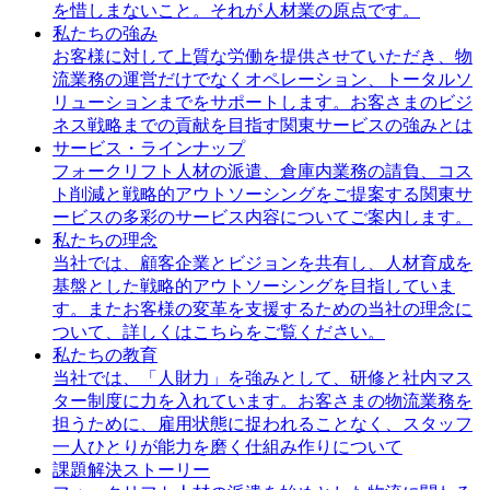
を惜しまないこと。それが人材業の原点です。
私たちの強み
お客様に対して上質な労働を提供させていただき、物
流業務の運営だけでなくオペレーション、トータルソ
リューションまでをサポートします。お客さまのビジ
ネス戦略までの貢献を目指す関東サービスの強みとは
サービス・ラインナップ
フォークリフト人材の派遣、倉庫内業務の請負、コス
ト削減と戦略的アウトソーシングをご提案する関東サ
ービスの多彩のサービス内容についてご案内します。
私たちの理念
当社では、顧客企業とビジョンを共有し、人材育成を
基盤とした戦略的アウトソーシングを目指していま
す。またお客様の変革を支援するための当社の理念に
ついて、詳しくはこちらをご覧ください。
私たちの教育
当社では、「人財力」を強みとして、研修と社内マス
ター制度に力を入れています。お客さまの物流業務を
担うために、雇用状態に捉われることなく、スタッフ
一人ひとりが能力を磨く仕組み作りについて
課題解決ストーリー