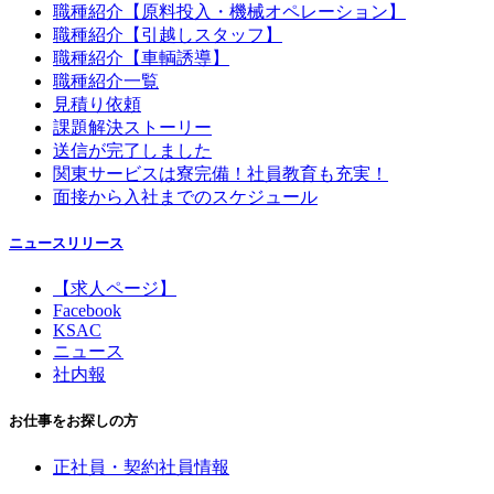
職種紹介【原料投入・機械オペレーション】
職種紹介【引越しスタッフ】
職種紹介【車輌誘導】
職種紹介一覧
見積り依頼
課題解決ストーリー
送信が完了しました
関東サービスは寮完備！社員教育も充実！
面接から入社までのスケジュール
ニュースリリース
【求人ページ】
Facebook
KSAC
ニュース
社内報
お仕事をお探しの方
正社員・契約社員情報