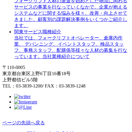
フォークリフト人材の派遣を始めとした物流に関わる
サービスの事業を行なっていくなかで、企業が抱える
システムなどに関する悩みを様々、改善・向上させて
きました。顧客別の課題解決事例をいくつかご紹介し
ます。
関東サービス職種紹介
当社では、フォークリフトオペレーター、倉庫内作
業、 デバンニング、イベントスタッフ、検品スタッ
フ、事務スタッフ、配膳係等様々な人材の募集を行な
っています。当社業種紹介について
〒110-0005
東京都台東区上野6丁目16番18号
上野都信ビル5階
TEL：03-3839-1200/ FAX：03-3839-1248
ページの先頭へ戻る