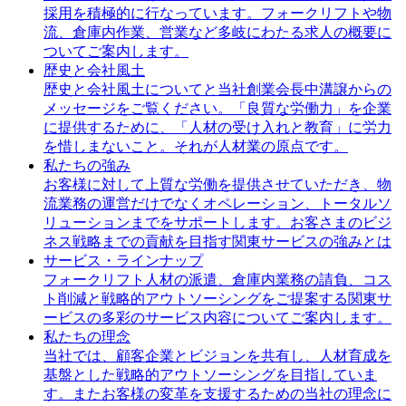
採用を積極的に行なっています。フォークリフトや物
流、倉庫内作業、営業など多岐にわたる求人の概要に
ついてご案内します。
歴史と会社風土
歴史と会社風土についてと当社創業会長中溝譲からの
メッセージをご覧ください。「良質な労働力」を企業
に提供するために、「人材の受け入れと教育」に労力
を惜しまないこと。それが人材業の原点です。
私たちの強み
お客様に対して上質な労働を提供させていただき、物
流業務の運営だけでなくオペレーション、トータルソ
リューションまでをサポートします。お客さまのビジ
ネス戦略までの貢献を目指す関東サービスの強みとは
サービス・ラインナップ
フォークリフト人材の派遣、倉庫内業務の請負、コス
ト削減と戦略的アウトソーシングをご提案する関東サ
ービスの多彩のサービス内容についてご案内します。
私たちの理念
当社では、顧客企業とビジョンを共有し、人材育成を
基盤とした戦略的アウトソーシングを目指していま
す。またお客様の変革を支援するための当社の理念に