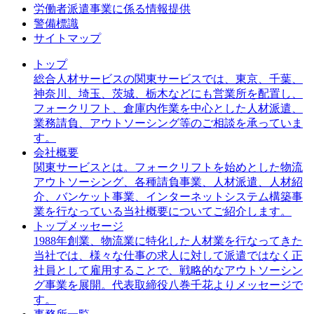
労働者派遣事業に係る情報提供
警備標識
サイトマップ
トップ
総合人材サービスの関東サービスでは、東京、千葉、
神奈川、埼玉、茨城、栃木などにも営業所を配置し、
フォークリフト、倉庫内作業を中心とした人材派遣、
業務請負、アウトソーシング等のご相談を承っていま
す。
会社概要
関東サービスとは。フォークリフトを始めとした物流
アウトソーシング、各種請負事業、人材派遣、人材紹
介、バンケット事業、インターネットシステム構築事
業を行なっている当社概要についてご紹介します。
トップメッセージ
1988年創業、物流業に特化した人材業を行なってきた
当社では、様々な仕事の求人に対して派遣ではなく正
社員として雇用することで、戦略的なアウトソーシン
グ事業を展開。代表取締役八巻千花よりメッセージで
す。