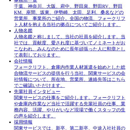
事務所一覧
千葉、神奈川、大阪、府中、野田泉、野田RV、野田
KM、座間、坂東、伊勢崎、太田、足利、桑名などの
営業所、事業所のご紹介。全国の物流、フォークリフ
ト人材を抱える当社の拠点についてご紹介します。
人物名鑑
人物名鑑と称しまして、当社の社員を紹介します。当
社では、貢献度、愛され度に基づいてノミネートがお
こなわれ、みんなのために長年頑張った人に勲章とし
て表彰しております。
会社情報
フォークリフト、倉庫内作業人材派遣を始めとした総
合物流サービスの提供を行う当社、関東サービスの会
社情報について、所在地、営業所、連絡先等はこちら
でご確認いただけます。
先輩社員インタビュー
関東サービスの仕事をご紹介します。フォークリフト
や倉庫内作業など当社で活躍する先輩社員の仕事、業
務内容、活躍、やりがいなど現場で働くスタッフの生
の声を紹介します。
採用情報
関東サービスでは、新卒、第二新卒、中途入社社員の