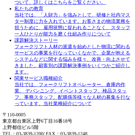
ついて、詳しくはこちらをご覧ください。
私たちの教育
当社では、「人財力」を強みとして、研修と社内マス
ター制度に力を入れています。お客さまの物流業務を
担うために、雇用状態に捉われることなく、スタッフ
一人ひとりが能力を磨く仕組み作りについて
課題解決ストーリー
フォークリフト人材の派遣を始めとした物流に関わる
サービスの事業を行なっていくなかで、企業が抱える
システムなどに関する悩みを様々、改善・向上させて
きました。顧客別の課題解決事例をいくつかご紹介し
ます。
関東サービス職種紹介
当社では、フォークリフトオペレーター、倉庫内作
業、 デバンニング、イベントスタッフ、検品スタッ
フ、事務スタッフ、配膳係等様々な人材の募集を行な
っています。当社業種紹介について
〒110-0005
東京都台東区上野6丁目16番18号
上野都信ビル5階
TEL：03-3839-1200/ FAX：03-3839-1248