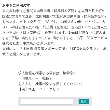
お車をご利用の方
東北自動車道と北関東自動車道（群馬栃木区間）を太田市只上町の
国道122号まで進み、太田桐生ICで北関東自動車道（群馬栃木区間）
を出ます。只上（交差点）で左折し、前橋方面の桐生バイパスに入
り1.5kmほど進んだのち、只上西（交差点） を右折150mほど進んだ
ら毛里田小入口（交差点） を左折します。1kmほど道なりに進みま
すとT字路に当たりますので右に曲がりますと、右手に関東サービス
株式会社太田事業所がございます。
周辺には、「太田市 渡良瀬スポーツ広場」「KRC乗馬クラブ」「赤
城下公園」がございます。
求人情報を検索する場合は、検索窓に
「地域名」＋「職種」
を入力し、
検索ボタン
を押してください！
【例】埼玉 フォークリフト