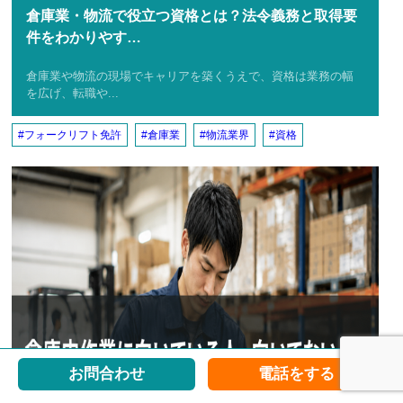
倉庫業・物流で役立つ資格とは？法令義務と取得要
件をわかりやす…
倉庫業や物流の現場でキャリアを築くうえで、資格は業務の幅
を広げ、転職や...
フォークリフト免許
倉庫業
物流業界
資格
お問合わせ
電話をする