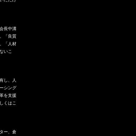
会長中溝
。「良質
、「人材
ないこ
有し、人
ーシング
革を支援
しくはこ
ター、倉