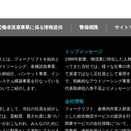
労働者派遣事業に係る情報提供
警備標識
サイト
トップメッセージ
スとは。フォークリフトを始めと
1988年創業、物流業に特化した人
ウトソーシング、各種請負事業、
ってきた当社では、様々な仕事の求
人材紹介、バンケット事業、イン
て派遣ではなく正社員として雇用す
システム構築事業を行なっている
で、戦略的なアウトソーシング事業
ついてご紹介します。
代表取締役八巻千花よりメッセージ
会社情報
称しまして、当社の社員を紹介し
フォークリフト、倉庫内作業人材派
では、貢献度、愛され度に基づい
とした総合物流サービスの提供を行
トがおこなわれ、みんなのために
関東サービスの会社情報について、
た人に勲章として表彰しておりま
営業所、連絡先等はこちらでご確認