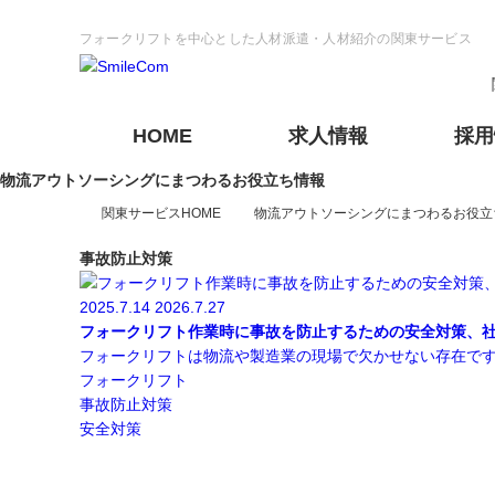
フォークリフトを中心とした人材派遣・人材紹介の関東サービス
HOME
求人情報
採用
物流アウトソーシングにまつわるお役立ち情報
関東サービスHOME
物流アウトソーシングにまつわるお役立
東京
神奈川
アウトソーシング
新卒採用情報
私たちの強み
本社
第二新卒採用情報
千葉営業所
人材派遣
人財力
事故防止対策
トップメッセージ
VAN出し・検品
私たちの理念
栃木
静岡
埼玉エリア派遣対応
野田RV事業所
神奈川エリア派遣対応
座間事業所
フォークオペレーター
2025.7.14
2026.7.27
フォークリフト作業時に事故を防止するための安全対策、
フォークリフトは物流や製造業の現場で欠かせない存在ですが
警備
フォークリフト
フォークリフト
奈良
事故防止対策
安全対策