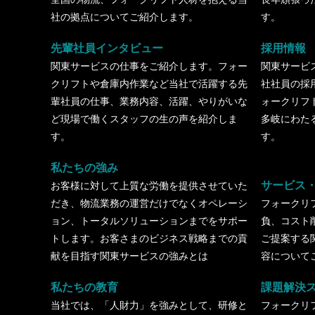
社の拠点についてご紹介します。
す。
先輩社員インタビュー
採用情報
関東サービスの仕事をご紹介します。フォー
関東サービ
クリフトや倉庫内作業など当社で活躍する先
社社員の採
輩社員の仕事、業務内容、活躍、やりがいな
ォークリフ
ど現場で働くスタッフの生の声を紹介しま
多岐にわた
す。
す。
私たちの強み
サービス
お客様に対して上質な労働を提供させていた
だき、物流業務の運営だけでなくオペレーシ
フォークリ
ョン、トータルソリューションまでをサポー
負、コスト
トします。お客さまのビジネス戦略までの貢
ご提案する
献を目指す関東サービスの強みとは
容について
私たちの教育
課題解決
当社では、「人財力」を強みとして、研修と
フォークリ