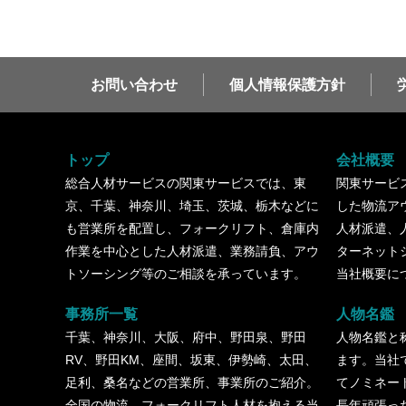
お問い合わせ
個人情報保護方針
トップ
会社概要
総合人材サービスの関東サービスでは、東
関東サービ
京、千葉、神奈川、埼玉、茨城、栃木などに
した物流ア
も営業所を配置し、フォークリフト、倉庫内
人材派遣、
作業を中心とした人材派遣、業務請負、アウ
ターネット
トソーシング等のご相談を承っています。
当社概要に
事務所一覧
人物名鑑
千葉、神奈川、大阪、府中、野田泉、野田
人物名鑑と
RV、野田KM、座間、坂東、伊勢崎、太田、
ます。当社
足利、桑名などの営業所、事業所のご紹介。
てノミネー
全国の物流、フォークリフト人材を抱える当
長年頑張っ