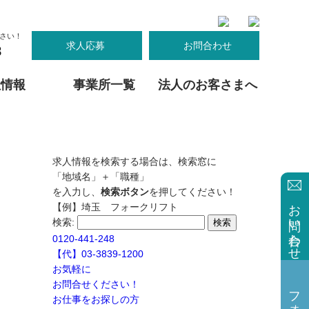
さい！
求人応募
お問合わせ
8
社情報
事業所一覧
法人のお客さまへ
茨城
群馬
契約までの流れ
寮完備で安心
私たちの教育
大阪営業所
東京エリア派遣対応
女性も活躍中
府中事業所
械オペレーター
人物名鑑
求人情報を検索する場合は、検索窓に
引越しスタッフ
三重
「地域名」＋「職種」
木エリア派遣対応
足利事業所
群馬エリア派遣対応
桑名事業所
を入力し、
検索ボタン
を押してください！
お問い合わせ
【例】埼玉 フォークリフト
検索:
0120-441-248
【代】03-3839-1200
お気軽に
お問合せください！
お仕事をお探しの方