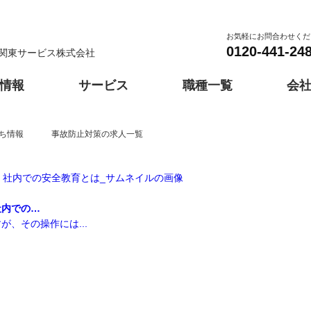
お気軽にお問合わせくだ
0120-441-24
関東サービス株式会社
情報
サービス
職種一覧
会
ち情報
事故防止対策の求人一覧
埼玉
千葉
採用スケジュール
紹介予定派遣
神奈川営業所
総合力
採用よくあるご質問
群馬営業所
人材紹介
提案力
会社情報
事務
歴史と会社風土
車両誘導
機
大阪
兵庫
千葉エリア派遣対応
伊勢崎事業所
茨城エリア派遣対応
太田事業所
栃
社内での…
、その操作には...
軽作業