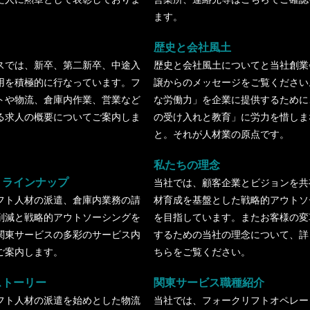
ます。
歴史と会社風土
スでは、新卒、第二新卒、中途入
歴史と会社風土についてと当社創業
用を積極的に行なっています。フ
譲からのメッセージをご覧ください
トや物流、倉庫内作業、営業など
な労働力」を企業に提供するために
る求人の概要についてご案内しま
の受け入れと教育」に労力を惜しま
と。それが人材業の原点です。
私たちの理念
・ラインナップ
当社では、顧客企業とビジョンを共
フト人材の派遣、倉庫内業務の請
材育成を基盤とした戦略的アウトソ
削減と戦略的アウトソーシングを
を目指しています。またお客様の変
関東サービスの多彩のサービス内
するための当社の理念について、詳
ご案内します。
ちらをご覧ください。
ストーリー
関東サービス職種紹介
フト人材の派遣を始めとした物流
当社では、フォークリフトオペレー