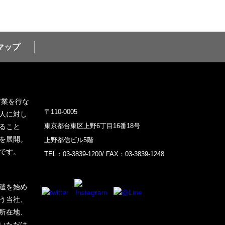
マップ
材業を行な
〒110-0005
人に対し
東京都台東区上野6丁目16番18号
ること
を展開。
上野都信ビル5階
です。
TEL：03-3839-1200/ FAX：03-3839-1248
遣を始め
う当社、
所在地、
いただけ