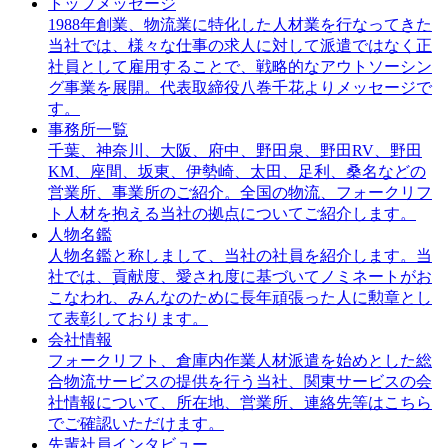
トップメッセージ
1988年創業、物流業に特化した人材業を行なってきた
当社では、様々な仕事の求人に対して派遣ではなく正
社員として雇用することで、戦略的なアウトソーシン
グ事業を展開。代表取締役八巻千花よりメッセージで
す。
事務所一覧
千葉、神奈川、大阪、府中、野田泉、野田RV、野田
KM、座間、坂東、伊勢崎、太田、足利、桑名などの
営業所、事業所のご紹介。全国の物流、フォークリフ
ト人材を抱える当社の拠点についてご紹介します。
人物名鑑
人物名鑑と称しまして、当社の社員を紹介します。当
社では、貢献度、愛され度に基づいてノミネートがお
こなわれ、みんなのために長年頑張った人に勲章とし
て表彰しております。
会社情報
フォークリフト、倉庫内作業人材派遣を始めとした総
合物流サービスの提供を行う当社、関東サービスの会
社情報について、所在地、営業所、連絡先等はこちら
でご確認いただけます。
先輩社員インタビュー