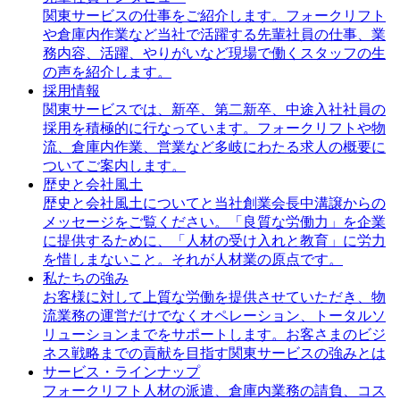
関東サービスの仕事をご紹介します。フォークリフト
や倉庫内作業など当社で活躍する先輩社員の仕事、業
務内容、活躍、やりがいなど現場で働くスタッフの生
の声を紹介します。
採用情報
関東サービスでは、新卒、第二新卒、中途入社社員の
採用を積極的に行なっています。フォークリフトや物
流、倉庫内作業、営業など多岐にわたる求人の概要に
ついてご案内します。
歴史と会社風土
歴史と会社風土についてと当社創業会長中溝譲からの
メッセージをご覧ください。「良質な労働力」を企業
に提供するために、「人材の受け入れと教育」に労力
を惜しまないこと。それが人材業の原点です。
私たちの強み
お客様に対して上質な労働を提供させていただき、物
流業務の運営だけでなくオペレーション、トータルソ
リューションまでをサポートします。お客さまのビジ
ネス戦略までの貢献を目指す関東サービスの強みとは
サービス・ラインナップ
フォークリフト人材の派遣、倉庫内業務の請負、コス