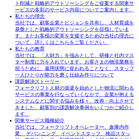
ト削減と戦略的アウトソーシングをご提案する関東サ
ービスの多彩のサービス内容についてご案内します。
私たちの理念
当社では、顧客企業とビジョンを共有し、人材育成を
基盤とした戦略的アウトソーシングを目指していま
す。またお客様の変革を支援するための当社の理念に
ついて、詳しくはこちらをご覧ください。
私たちの教育
当社では、「人財力」を強みとして、研修と社内マス
ター制度に力を入れています。お客さまの物流業務を
担うために、雇用状態に捉われることなく、スタッフ
一人ひとりが能力を磨く仕組み作りについて
課題解決ストーリー
フォークリフト人材の派遣を始めとした物流に関わる
サービスの事業を行なっていくなかで、企業が抱える
システムなどに関する悩みを様々、改善・向上させて
きました。顧客別の課題解決事例をいくつかご紹介し
ます。
関東サービス職種紹介
当社では、フォークリフトオペレーター、倉庫内作
業、 デバンニング、イベントスタッフ、検品スタッ