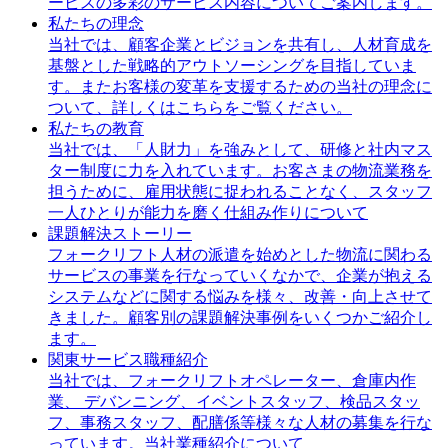
ービスの多彩のサービス内容についてご案内します。
私たちの理念
当社では、顧客企業とビジョンを共有し、人材育成を
基盤とした戦略的アウトソーシングを目指していま
す。またお客様の変革を支援するための当社の理念に
ついて、詳しくはこちらをご覧ください。
私たちの教育
当社では、「人財力」を強みとして、研修と社内マス
ター制度に力を入れています。お客さまの物流業務を
担うために、雇用状態に捉われることなく、スタッフ
一人ひとりが能力を磨く仕組み作りについて
課題解決ストーリー
フォークリフト人材の派遣を始めとした物流に関わる
サービスの事業を行なっていくなかで、企業が抱える
システムなどに関する悩みを様々、改善・向上させて
きました。顧客別の課題解決事例をいくつかご紹介し
ます。
関東サービス職種紹介
当社では、フォークリフトオペレーター、倉庫内作
業、 デバンニング、イベントスタッフ、検品スタッ
フ、事務スタッフ、配膳係等様々な人材の募集を行な
っています。当社業種紹介について