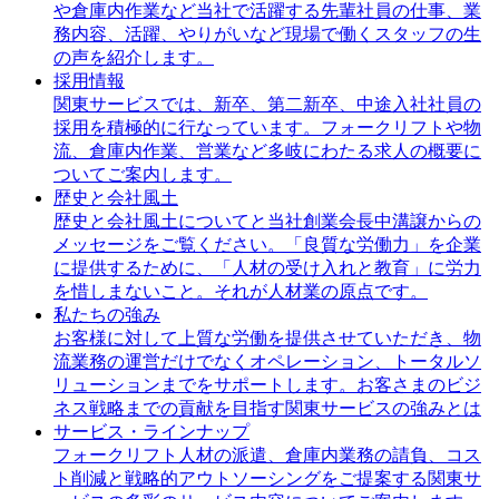
や倉庫内作業など当社で活躍する先輩社員の仕事、業
務内容、活躍、やりがいなど現場で働くスタッフの生
の声を紹介します。
採用情報
関東サービスでは、新卒、第二新卒、中途入社社員の
採用を積極的に行なっています。フォークリフトや物
流、倉庫内作業、営業など多岐にわたる求人の概要に
ついてご案内します。
歴史と会社風土
歴史と会社風土についてと当社創業会長中溝譲からの
メッセージをご覧ください。「良質な労働力」を企業
に提供するために、「人材の受け入れと教育」に労力
を惜しまないこと。それが人材業の原点です。
私たちの強み
お客様に対して上質な労働を提供させていただき、物
流業務の運営だけでなくオペレーション、トータルソ
リューションまでをサポートします。お客さまのビジ
ネス戦略までの貢献を目指す関東サービスの強みとは
サービス・ラインナップ
フォークリフト人材の派遣、倉庫内業務の請負、コス
ト削減と戦略的アウトソーシングをご提案する関東サ