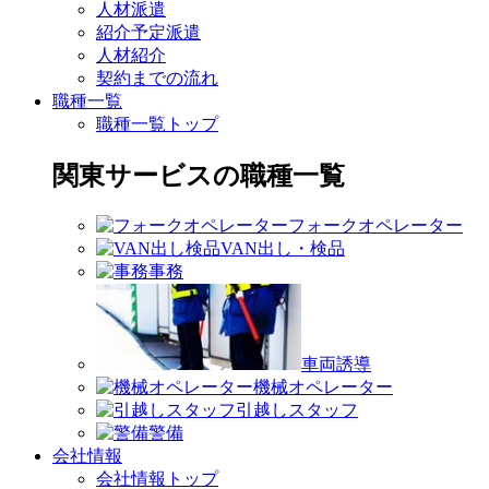
人材派遣
紹介予定派遣
人材紹介
契約までの流れ
職種一覧
職種一覧トップ
関東サービスの職種一覧
フォークオペレーター
VAN出し・検品
事務
車両誘導
機械オペレーター
引越しスタッフ
警備
会社情報
会社情報トップ