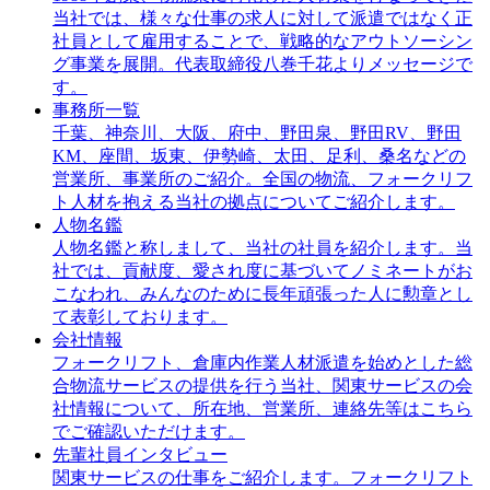
当社では、様々な仕事の求人に対して派遣ではなく正
社員として雇用することで、戦略的なアウトソーシン
グ事業を展開。代表取締役八巻千花よりメッセージで
す。
事務所一覧
千葉、神奈川、大阪、府中、野田泉、野田RV、野田
KM、座間、坂東、伊勢崎、太田、足利、桑名などの
営業所、事業所のご紹介。全国の物流、フォークリフ
ト人材を抱える当社の拠点についてご紹介します。
人物名鑑
人物名鑑と称しまして、当社の社員を紹介します。当
社では、貢献度、愛され度に基づいてノミネートがお
こなわれ、みんなのために長年頑張った人に勲章とし
て表彰しております。
会社情報
フォークリフト、倉庫内作業人材派遣を始めとした総
合物流サービスの提供を行う当社、関東サービスの会
社情報について、所在地、営業所、連絡先等はこちら
でご確認いただけます。
先輩社員インタビュー
関東サービスの仕事をご紹介します。フォークリフト