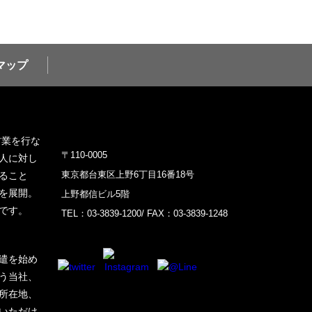
マップ
材業を行な
〒110-0005
人に対し
東京都台東区上野6丁目16番18号
ること
を展開。
上野都信ビル5階
です。
TEL：03-3839-1200/ FAX：03-3839-1248
遣を始め
う当社、
所在地、
いただけ