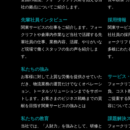
社の拠点についてご紹介します。
す。
先輩社員インタビュー
採用情報
関東サービスの仕事をご紹介します。フォー
関東サービ
クリフトや倉庫内作業など当社で活躍する先
社社員の採
輩社員の仕事、業務内容、活躍、やりがいな
ォークリフ
ど現場で働くスタッフの生の声を紹介しま
多岐にわた
す。
す。
私たちの強み
サービス
お客様に対して上質な労働を提供させていた
だき、物流業務の運営だけでなくオペレーシ
フォークリ
ョン、トータルソリューションまでをサポー
負、コスト
トします。お客さまのビジネス戦略までの貢
ご提案する
献を目指す関東サービスの強みとは
容について
私たちの教育
課題解決
当社では、「人財力」を強みとして、研修と
フォークリ