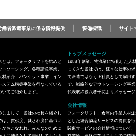
労働者派遣事業に係る情報提供
警備標識
サイト
トップメッセージ
スとは。フォークリフトを始めと
1988年創業、物流業に特化した人
ウトソーシング、各種請負事業、
ってきた当社では、様々な仕事の求
人材紹介、バンケット事業、イン
て派遣ではなく正社員として雇用す
システム構築事業を行なっている
で、戦略的なアウトソーシング事業
ついてご紹介します。
代表取締役八巻千花よりメッセージ
会社情報
称しまして、当社の社員を紹介し
フォークリフト、倉庫内作業人材派
では、貢献度、愛され度に基づい
とした総合物流サービスの提供を行
トがおこなわれ、みんなのために
関東サービスの会社情報について、
た人に勲章として表彰しておりま
営業所、連絡先等はこちらでご確認