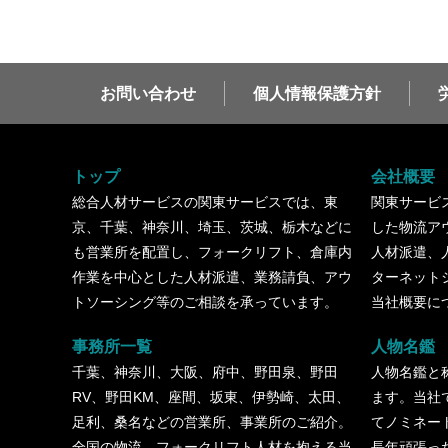
お問い合わせ
個人情報保護方針
トップ
会社概要
総合人材サービスの関東サービスでは、東
関東サービ
京、千葉、神奈川、埼玉、茨城、栃木などに
した物流ア
も営業所を配置し、フォークリフト、倉庫内
人材派遣、
作業を中心とした人材派遣、業務請負、アウ
ターネット
トソーシング等のご相談を承っています。
当社概要に
事務所一覧
人物名鑑
千葉、神奈川、大阪、府中、野田泉、野田
人物名鑑と
RV、野田KM、座間、坂東、伊勢崎、太田、
ます。当社
足利、桑名などの営業所、事業所のご紹介。
てノミネー
全国の物流、フォークリフト人材を抱える当
長年頑張っ