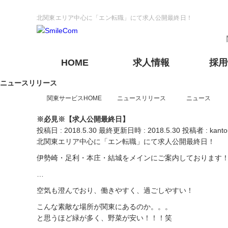
北関東エリア中心に「エン転職」にて求人公開最終日！
HOME
求人情報
採用
ニュースリリース
関東サービスHOME
ニュースリリース
ニュース
東京
神奈川
アウトソーシング
新卒採用情報
私たちの強み
本社
第二新卒採用情報
千葉営業所
人材派遣
人財力
※必見※【求人公開最終日】
トップメッセージ
VAN出し・検品
私たちの理念
栃木
静岡
投稿日 : 2018.5.30
最終更新日時 : 2018.5.30
投稿者 :
kanto
埼玉エリア派遣対応
野田RV事業所
神奈川エリア派遣対応
座間事業所
フォークオペレーター
北関東エリア中心に「エン転職」にて求人公開最終日！
伊勢崎・足利・本庄・結城をメインにご案内しております
警備
…
フォークリフト
奈良
空気も澄んでおり、働きやすく、過ごしやすい！
こんな素敵な場所が関東にあるのか。。。
と思うほど緑が多く、野菜が安い！！！笑