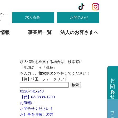
さい！
求人応募
お問合わせ
8
社情報
事業所一覧
法人のお客さまへ
茨城
群馬
契約までの流れ
寮完備で安心
私たちの教育
大阪営業所
東京エリア派遣対応
女性も活躍中
府中事業所
械オペレーター
人物名鑑
求人情報を検索する場合は、検索窓に
引越しスタッフ
三重
「地域名」＋「職種」
木エリア派遣対応
足利事業所
群馬エリア派遣対応
桑名事業所
を入力し、
検索ボタン
を押してください！
お問い合わせ
【例】埼玉 フォークリフト
検
索:
0120-441-248
【代】03-3839-1200
お気軽に
お問合せください！
お仕事をお探しの方