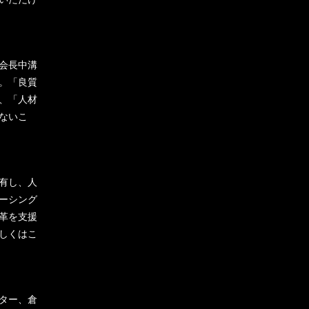
会長中溝
。「良質
、「人材
ないこ
有し、人
ーシング
革を支援
しくはこ
ター、倉