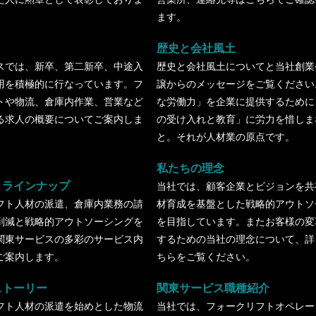
ます。
歴史と会社風土
スでは、新卒、第二新卒、中途入
歴史と会社風土についてと当社創業
用を積極的に行なっています。フ
譲からのメッセージをご覧ください
トや物流、倉庫内作業、営業など
な労働力」を企業に提供するために
る求人の概要についてご案内しま
の受け入れと教育」に労力を惜しま
と。それが人材業の原点です。
私たちの理念
・ラインナップ
当社では、顧客企業とビジョンを共
フト人材の派遣、倉庫内業務の請
材育成を基盤とした戦略的アウトソ
削減と戦略的アウトソーシングを
を目指しています。またお客様の変
関東サービスの多彩のサービス内
するための当社の理念について、詳
ご案内します。
ちらをご覧ください。
ストーリー
関東サービス職種紹介
フト人材の派遣を始めとした物流
当社では、フォークリフトオペレー