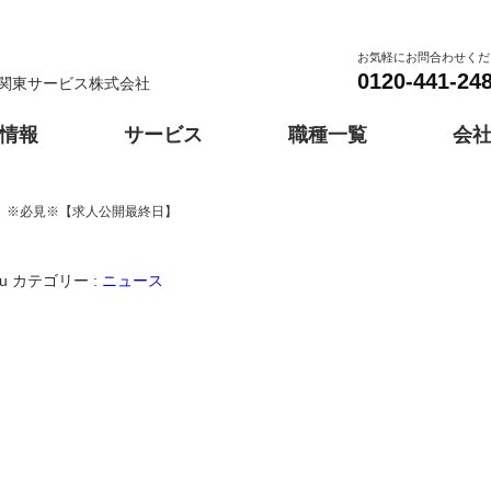
お気軽にお問合わせくだ
0120-441-24
関東サービス株式会社
情報
サービス
職種一覧
会
※必見※【求人公開最終日】
埼玉
千葉
採用スケジュール
紹介予定派遣
神奈川営業所
総合力
採用よくあるご質問
群馬営業所
人材紹介
提案力
会社情報
事務
歴史と会社風土
車両誘導
機
大阪
兵庫
u
カテゴリー :
ニュース
千葉エリア派遣対応
伊勢崎事業所
茨城エリア派遣対応
太田事業所
栃
！
軽作業