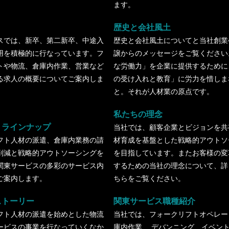
ます。
歴史と会社風土
スでは、新卒、第二新卒、中途入
歴史と会社風土についてと当社創業
用を積極的に行なっています。フ
譲からのメッセージをご覧ください
トや物流、倉庫内作業、営業など
な労働力」を企業に提供するために
る求人の概要についてご案内しま
の受け入れと教育」に労力を惜しま
と。それが人材業の原点です。
私たちの理念
・ラインナップ
当社では、顧客企業とビジョンを共
フト人材の派遣、倉庫内業務の請
材育成を基盤とした戦略的アウトソ
削減と戦略的アウトソーシングを
を目指しています。またお客様の変
関東サービスの多彩のサービス内
するための当社の理念について、詳
ご案内します。
ちらをご覧ください。
ストーリー
関東サービス職種紹介
フト人材の派遣を始めとした物流
当社では、フォークリフトオペレー
ービスの事業を行なっていくなか
庫内作業、 デバンニング、イベン