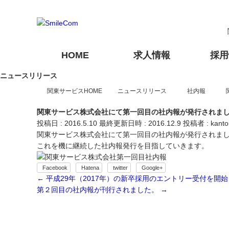
HOME
求人情報
採用
ニュースリリース
関東サービスHOME
ニュースリリース
社内報
東京
神奈川
アウトソーシング
新卒採用情報
私たちの強み
本社
第二新卒採用情報
千葉営業所
人材派遣
人財力
関東サービス株式会社にて第一回目の社内報が発行されま
トップメッセージ
VAN出し・検品
私たちの理念
栃木
静岡
投稿日 : 2016.5.10
最終更新日時 : 2016.12.9
投稿者 :
kanto
埼玉エリア派遣対応
野田RV事業所
神奈川エリア派遣対応
座間事業所
フォークオペレーター
関東サービス株式会社にて第一回目の社内報が発行されま
これを機に継続した社内報発行を目指していきます。
警備
Facebook
Hatena
twitter
Google+
フォークリフト
奈良
←
平成29年（2017年）の新卒採用のエントリー受付を開始
第２回目の社内報が刊行されました。
→