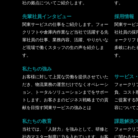
社の拠点についてご紹介します。
す。
先輩社員インタビュー
採用情報
関東サービスの仕事をご紹介します。フォー
関東サービ
クリフトや倉庫内作業など当社で活躍する先
社社員の採
輩社員の仕事、業務内容、活躍、やりがいな
ォークリフ
ど現場で働くスタッフの生の声を紹介しま
多岐にわた
す。
す。
私たちの強み
サービス
お客様に対して上質な労働を提供させていた
だき、物流業務の運営だけでなくオペレーシ
フォークリ
ョン、トータルソリューションまでをサポー
負、コスト
トします。お客さまのビジネス戦略までの貢
ご提案する
献を目指す関東サービスの強みとは
容について
私たちの教育
課題解決
当社では、「人財力」を強みとして、研修と
フォークリ
社内マスター制度に力を入れています。お客
に関わるサ