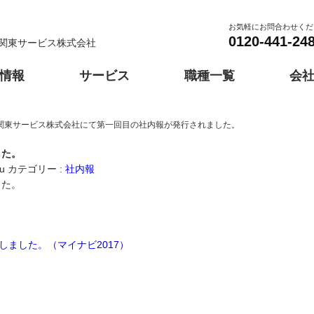
お気軽にお問合わせくだ
0120-441-24
関東サービス株式会社
情報
サービス
職種一覧
会
関東サービス株式会社にて第一回目の社内報が発行されました。
埼玉
千葉
採用スケジュール
紹介予定派遣
神奈川営業所
総合力
採用よくあるご質問
群馬営業所
人材紹介
提案力
した。
会社情報
事務
歴史と会社風土
車両誘導
機
大阪
兵庫
u
カテゴリー :
社内報
千葉エリア派遣対応
伊勢崎事業所
茨城エリア派遣対応
太田事業所
栃
した。
軽作業
しました。（マイナビ2017）