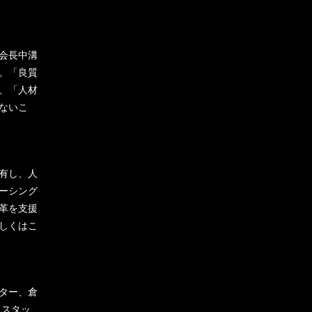
会長中溝
。「良質
、「人材
ないこ
有し、人
ーシング
革を支援
しくはこ
ター、倉
トスタッ