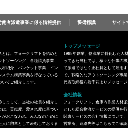
労働者派遣事業に係る情報提供
警備標識
サイト
トップメッセージ
スとは。フォークリフトを始めと
1988年創業、物流業に特化した人
ウトソーシング、各種請負事業、
ってきた当社では、様々な仕事の求
人材紹介、バンケット事業、イン
て派遣ではなく正社員として雇用す
システム構築事業を行なっている
で、戦略的なアウトソーシング事業
ついてご紹介します。
代表取締役八巻千花よりメッセージ
会社情報
称しまして、当社の社員を紹介し
フォークリフト、倉庫内作業人材派
では、貢献度、愛され度に基づい
とした総合物流サービスの提供を行
トがおこなわれ、みんなのために
関東サービスの会社情報について、
た人に勲章として表彰しておりま
営業所、連絡先等はこちらでご確認