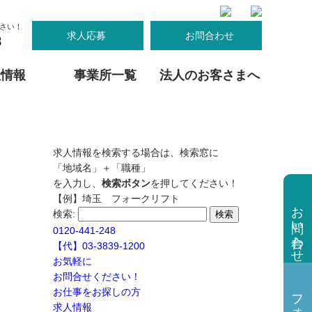
さい！
求人応募
お問合わせ
8
社情報
事業所一覧
法人のお客さまへ
茨城
群馬
契約までの流れ
寮完備で安心
私たちの教育
大阪営業所
東京エリア派遣対応
女性も活躍中
府中事業所
械オペレーター
人物名鑑
求人情報を検索する場合は、検索窓に
引越しスタッフ
三重
「地域名」＋「職種」
木エリア派遣対応
足利事業所
群馬エリア派遣対応
桑名事業所
を入力し、
検索ボタン
を押してください！
【例】埼玉 フォークリフト
お問い合わせ
検索:
0120-441-248
【代】03-3839-1200
お気軽に
お問合せください！
お仕事をお探しの方
求人情報