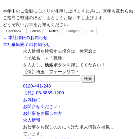
本年中のご愛顧に心よりお礼申し上げますと共に、来年も変わらぬ
ご指導ご鞭撻のほど、よろしくお願い申し上げます。
どうぞ良いお年をお迎えください。
Facebook
Hatena
twitter
Google+
LINE
←
本社移転のお知らせ
本社移転完了のお知らせ
→
求人情報を検索する場合は、検索窓に
「地域名」＋「職種」
を入力し、
検索ボタン
を押してください！
【例】埼玉 フォークリフト
検
索:
0120-441-248
【代】03-3839-1200
お気軽に
お問合せください！
お仕事をお探しの方
求人情報
お仕事をお探しの方に向けた求人情報を掲載し
ています。